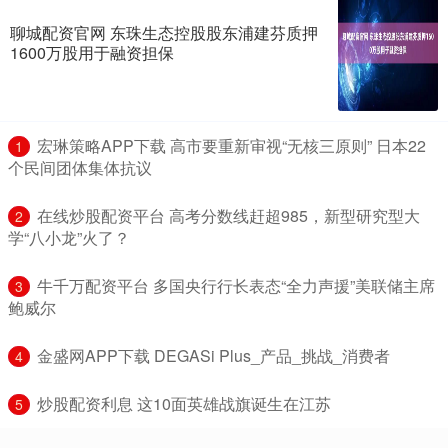
聊城配资官网 东珠生态控股股东浦建芬质押
1600万股用于融资担保
​宏琳策略APP下载 高市要重新审视“无核三原则” 日本22
1
个民间团体集体抗议
​在线炒股配资平台 高考分数线赶超985，新型研究型大
2
学“八小龙”火了？
​牛千万配资平台 多国央行行长表态“全力声援”美联储主席
3
鲍威尔
​金盛网APP下载 DEGASi Plus_产品_挑战_消费者
4
​炒股配资利息 这10面英雄战旗诞生在江苏
5