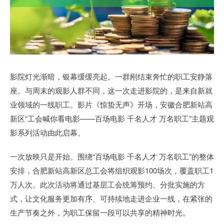
影院灯光渐暗，银幕缓缓亮起。一群刚结束奔忙的职工安静落
座。与周末的观影人群不同，这一次走进影院的，是来自新就
业领域的一线职工。影片《惊蛰无声》开场，安徽合肥新站高
新区“工会喊你看电影——百场电影 千名人才 万名职工”主题观
影系列活动由此启幕。
一次放映只是开始。围绕“百场电影 千名人才 万名职工”的整体
安排，合肥新站高新区总工会将组织观影100场次，覆盖职工1
万人次。此次活动将通过基层工会统筹预约、分批实施的方
式，让文化服务更加有序、可持续地走进企业一线，在紧张的
生产节奏之外，为职工保留一段可以共享的精神时光。