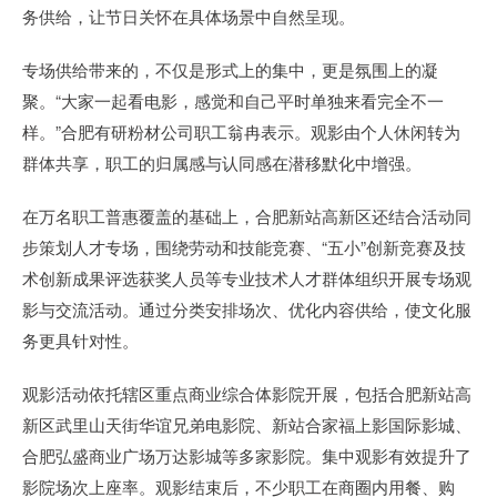
务供给，让节日关怀在具体场景中自然呈现。
专场供给带来的，不仅是形式上的集中，更是氛围上的凝
聚。“大家一起看电影，感觉和自己平时单独来看完全不一
样。”合肥有研粉材公司职工翁冉表示。观影由个人休闲转为
群体共享，职工的归属感与认同感在潜移默化中增强。
在万名职工普惠覆盖的基础上，合肥新站高新区还结合活动同
步策划人才专场，围绕劳动和技能竞赛、“五小”创新竞赛及技
术创新成果评选获奖人员等专业技术人才群体组织开展专场观
影与交流活动。通过分类安排场次、优化内容供给，使文化服
务更具针对性。
观影活动依托辖区重点商业综合体影院开展，包括合肥新站高
新区武里山天街华谊兄弟电影院、新站合家福上影国际影城、
合肥弘盛商业广场万达影城等多家影院。集中观影有效提升了
影院场次上座率。观影结束后，不少职工在商圈内用餐、购