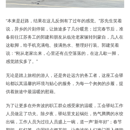
“本来是赶路，结果在这儿反倒有了过年的感觉。”苏先生笑着
说，异乡的片刻停留，让旅途多了几分暖意；过完春节后，准
备前往江苏务工的郭建和朋友从临沧老家辗转到蒙自，几人在
这歇脚，给手机充满电、接满热水、整理好行装。郭建笑着
说：“刚从老家出来，心里还有点空落落的，在这儿歇一脚，
感觉踏实多了。”
无论是踏上旅程的游人，还是奔赴远方的务工者，这座工会驿
站都以其温馨的环境与贴心的服务，为每一个匆匆的步履，提
供着旅途中最温暖的慰藉。
为了让更多在外奔波的职工群众感受家的温暖，工会驿站工作
人员做足了功夫。除夕夜，驿站里支起锅灶，热气腾腾的水饺
出锅，工作人员为过往人员盛上一碗，道一声“新年好”；春节
期间，红灯笼、中国结点缀其间，让奔波的人们推门而入便能