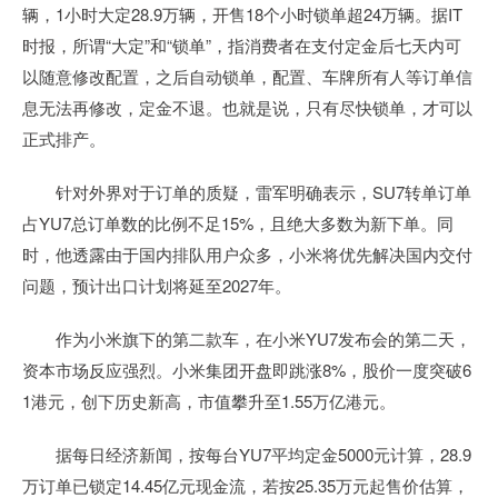
辆，1小时大定28.9万辆，开售18个小时锁单超24万辆。据IT
时报，所谓“大定”和“锁单”，指消费者在支付定金后七天内可
以随意修改配置，之后自动锁单，配置、车牌所有人等订单信
息无法再修改，定金不退。也就是说，只有尽快锁单，才可以
正式排产。
针对外界对于订单的质疑，雷军明确表示，SU7转单订单
占YU7总订单数的比例不足15%，且绝大多数为新下单。同
时，他透露由于国内排队用户众多，小米将优先解决国内交付
问题，预计出口计划将延至2027年。
作为小米旗下的第二款车，在小米YU7发布会的第二天，
资本市场反应强烈。小米集团开盘即跳涨8%，股价一度突破6
1港元，创下历史新高，市值攀升至1.55万亿港元。
据每日经济新闻，按每台YU7平均定金5000元计算，28.9
万订单已锁定14.45亿元现金流，若按25.35万元起售价估算，