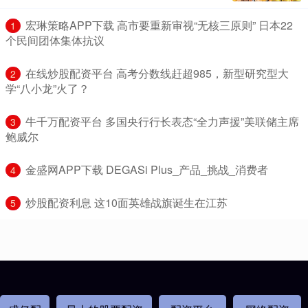
​宏琳策略APP下载 高市要重新审视“无核三原则” 日本22
1
个民间团体集体抗议
​在线炒股配资平台 高考分数线赶超985，新型研究型大
2
学“八小龙”火了？
​牛千万配资平台 多国央行行长表态“全力声援”美联储主席
3
鲍威尔
​金盛网APP下载 DEGASi Plus_产品_挑战_消费者
4
​炒股配资利息 这10面英雄战旗诞生在江苏
5