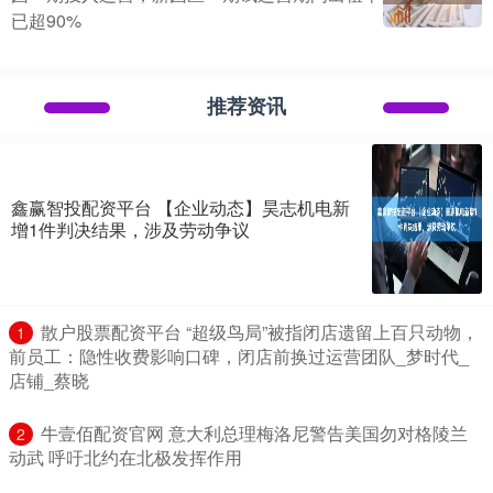
已超90%
推荐资讯
鑫赢智投配资平台 【企业动态】昊志机电新
增1件判决结果，涉及劳动争议
​散户股票配资平台 “超级鸟局”被指闭店遗留上百只动物，
1
前员工：隐性收费影响口碑，闭店前换过运营团队_梦时代_
店铺_蔡晓
​牛壹佰配资官网 意大利总理梅洛尼警告美国勿对格陵兰
2
动武 呼吁北约在北极发挥作用