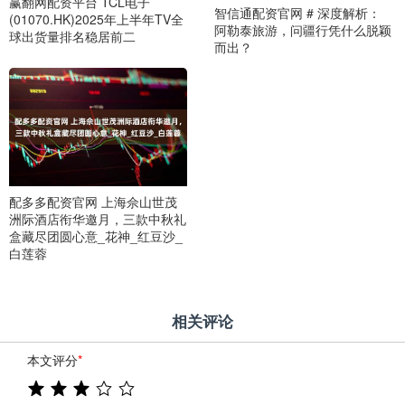
赢翻网配资平台 TCL电子
智信通配资官网 # 深度解析：
(01070.HK)2025年上半年TV全
阿勒泰旅游，问疆行凭什么脱颖
球出货量排名稳居前二
而出？
配多多配资官网 上海佘山世茂
洲际酒店衔华邀月，三款中秋礼
盒藏尽团圆心意_花神_红豆沙_
白莲蓉
相关评论
本文评分
*