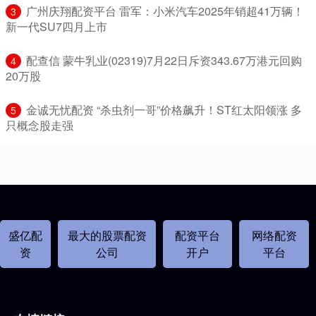
​广州庆翔配资平台 雷军：小米汽车2025年销超41万辆！
3
新一代SU7四月上市
​配查信 蒙牛乳业(02319)7月22日斥资343.67万港元回购
4
20万股
​金诚无忧配资 “杀虫剂一哥”价格飙升！ST红太阳领涨 多
5
只概念股走强
盛亿配
最大的股票配资
配资平台
网络配资
资
公司
开户
平台