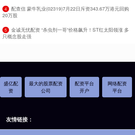
​配查信 蒙牛乳业(02319)7月22日斥资343.67万港元回购
4
20万股
​金诚无忧配资 “杀虫剂一哥”价格飙升！ST红太阳领涨 多
5
只概念股走强
盛亿配
最大的股票配资
配资平台
网络配资
资
公司
开户
平台
友情链接：