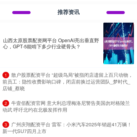
推荐资讯
山西太原股票配资网平台 OpenAI亮出垂直野
心，GPT-5能啃下多少行业硬骨头？
​散户股票配资平台 “超级鸟局”被指闭店遗留上百只动物，
1
前员工：隐性收费影响口碑，闭店前换过运营团队_梦时代_
店铺_蔡晓
​牛壹佰配资官网 意大利总理梅洛尼警告美国勿对格陵兰
2
动武 呼吁北约在北极发挥作用
​广州庆翔配资平台 雷军：小米汽车2025年销超41万辆！
3
新一代SU7四月上市