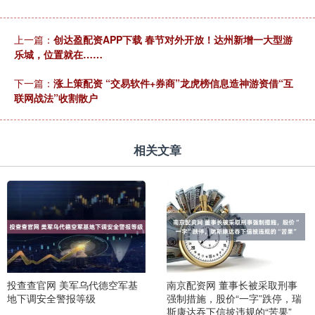
上一篇：
创达盈配资APP下载 春节对外开放！达州新增一大型游
乐城，位置就在……
下一篇：
涨上策配资 “交易软件+券商”龙虎榜信息造神游资借“互
联网战法”收割散户
相关文章
投查查官网 美军乌代德空军基
南京配资网 董事长被采取刑事
地下调安全警报等级
强制措施，股价“一字”跌停，瑞
斯康达吞下信披违规的“苦果”