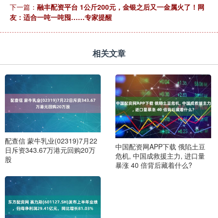
下一篇：
融丰配资平台 1公斤200元，金银之后又一金属火了！网
友：适合一吨一吨囤……专家提醒
相关文章
配查信 蒙牛乳业(02319)7月22
中国配资网APP下载 俄陷土豆
日斥资343.67万港元回购20万
危机, 中国成救援主力, 进口量
股
暴涨 40 倍背后藏着什么?