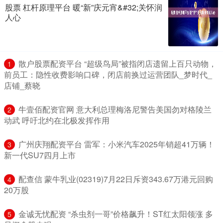
股票 杠杆原理平台 暖“新”庆元宵&#32;关怀润
人心
​散户股票配资平台 “超级鸟局”被指闭店遗留上百只动物，
1
前员工：隐性收费影响口碑，闭店前换过运营团队_梦时代_
店铺_蔡晓
​牛壹佰配资官网 意大利总理梅洛尼警告美国勿对格陵兰
2
动武 呼吁北约在北极发挥作用
​广州庆翔配资平台 雷军：小米汽车2025年销超41万辆！
3
新一代SU7四月上市
​配查信 蒙牛乳业(02319)7月22日斥资343.67万港元回购
4
20万股
​金诚无忧配资 “杀虫剂一哥”价格飙升！ST红太阳领涨 多
5