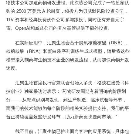
物技术公司加速药物研发进程。此次该公司完成了一笔超额认
购的 2500 万美元 A 轮融资，领投方为贝瑟默风险投资公司，
TLV 资本和经典投资伙伴公司参与跟投，同时还有来自元宇
宙、OpenAI和威兹公司的匿名高管提供了额外投资。
在实际应用中，汇聚生物会基于脱氧核糖核酸（DNA）、
核糖核酸（RNA）和蛋白质序列训练生成式模型，随后将这些
模型接入制药与生物技术企业的研发流程，从而加快药物开发
速度。
汇聚生物首席执行官兼联合创始人多夫・格茨在接受《科
技创业》独家采访时表示：“药物研发周期有着明确的阶段划
分 —— 从靶点识别与发现，到生产制造、临床试验等环节，
而我们的技术能够为每个阶段的相关实验提供支持。我们的平
台正持续覆盖这些研发环节，助力新药更快走向市场。”
截至目前，汇聚生物已推出面向客户的应用系统，具体包