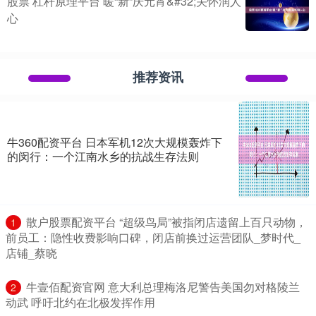
股票 杠杆原理平台 暖“新”庆元宵&#32;关怀润人
心
推荐资讯
牛360配资平台 日本军机12次大规模轰炸下
的闵行：一个江南水乡的抗战生存法则
​散户股票配资平台 “超级鸟局”被指闭店遗留上百只动物，
1
前员工：隐性收费影响口碑，闭店前换过运营团队_梦时代_
店铺_蔡晓
​牛壹佰配资官网 意大利总理梅洛尼警告美国勿对格陵兰
2
动武 呼吁北约在北极发挥作用