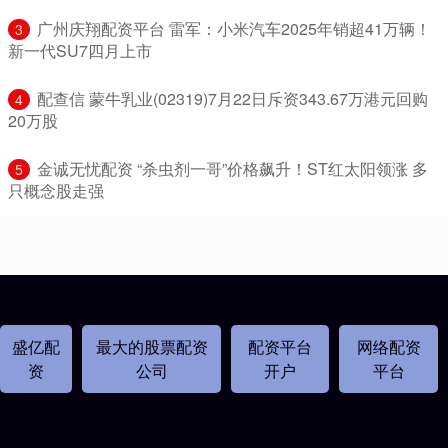
​广州庆翔配资平台 雷军：小米汽车2025年销超41万辆！
3
新一代SU7四月上市
​配查信 蒙牛乳业(02319)7月22日斥资343.67万港元回购
4
20万股
​金诚无忧配资 “杀虫剂一哥”价格飙升！ST红太阳领涨 多
5
只概念股走强
盛亿配
最大的股票配资
配资平台
网络配资
资
公司
开户
平台