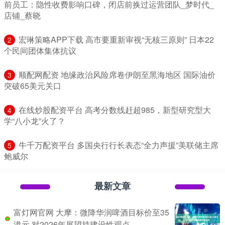
前员工：隐性收费影响口碑，闭店前换过运营团队_梦时代_
店铺_蔡晓
​宏琳策略APP下载 高市要重新审视“无核三原则” 日本22
2
个民间团体集体抗议
​顺配网配资 地缘政治风险席卷伊朗至黑海地区 国际油价
3
突破65美元关口
​在线炒股配资平台 高考分数线赶超985，新型研究型大
4
学“八小龙”火了？
​牛千万配资平台 多国央行行长表态“全力声援”美联储主席
5
鲍威尔
最新文章
富灯网官网 大摩：微降华润啤酒目标价至35
港元 对2026年展望持建设性观点