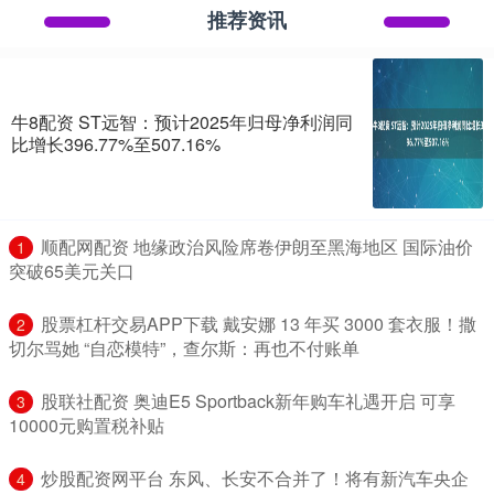
推荐资讯
牛8配资 ST远智：预计2025年归母净利润同
比增长396.77%至507.16%
​顺配网配资 地缘政治风险席卷伊朗至黑海地区 国际油价
1
突破65美元关口
​股票杠杆交易APP下载 戴安娜 13 年买 3000 套衣服！撒
2
切尔骂她 “自恋模特”，查尔斯：再也不付账单
​股联社配资 奥迪E5 Sportback新年购车礼遇开启 可享
3
10000元购置税补贴
​炒股配资网平台 东风、长安不合并了！将有新汽车央企
4