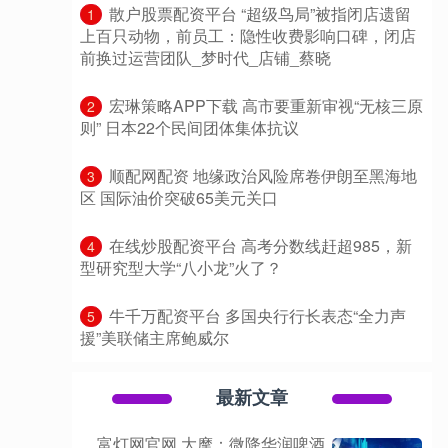
​散户股票配资平台 “超级鸟局”被指闭店遗留
1
上百只动物，前员工：隐性收费影响口碑，闭店
前换过运营团队_梦时代_店铺_蔡晓
​宏琳策略APP下载 高市要重新审视“无核三原
2
则” 日本22个民间团体集体抗议
​顺配网配资 地缘政治风险席卷伊朗至黑海地
3
区 国际油价突破65美元关口
​在线炒股配资平台 高考分数线赶超985，新
4
型研究型大学“八小龙”火了？
​牛千万配资平台 多国央行行长表态“全力声
5
援”美联储主席鲍威尔
最新文章
富灯网官网 大摩：微降华润啤酒