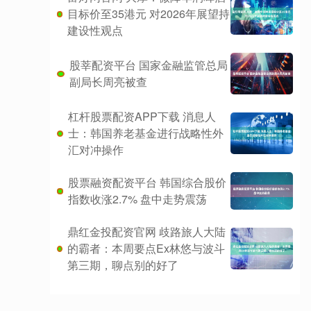
目标价至35港元 对2026年展望持
建设性观点
股莘配资平台 国家金融监管总局
副局长周亮被查
杠杆股票配资APP下载 消息人
士：韩国养老基金进行战略性外
汇对冲操作
股票融资配资平台 韩国综合股价
指数收涨2.7% 盘中走势震荡
鼎红金投配资官网 歧路旅人大陆
的霸者：本周要点Ex林悠与波斗
第三期，聊点别的好了