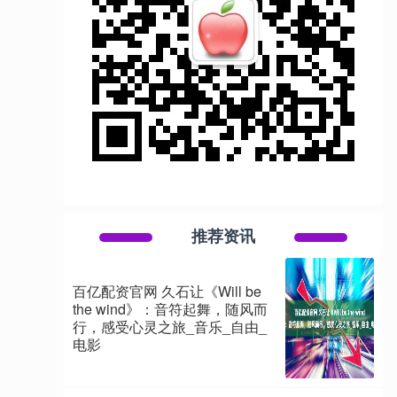
推荐资讯
百亿配资官网 久石让《Will be
the wind》：音符起舞，随风而
行，感受心灵之旅_音乐_自由_
电影