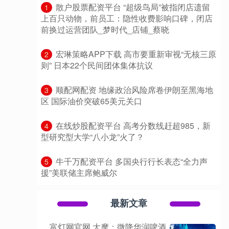
​散户股票配资平台 “超级鸟局”被指闭店遗留
1
上百只动物，前员工：隐性收费影响口碑，闭店
前换过运营团队_梦时代_店铺_蔡晓
​宏琳策略APP下载 高市要重新审视“无核三原
2
则” 日本22个民间团体集体抗议
​顺配网配资 地缘政治风险席卷伊朗至黑海地
3
区 国际油价突破65美元关口
​在线炒股配资平台 高考分数线赶超985，新
4
型研究型大学“八小龙”火了？
​牛千万配资平台 多国央行行长表态“全力声
5
援”美联储主席鲍威尔
最新文章
富灯网官网 大摩：微降华润啤酒