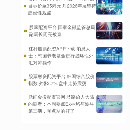
目标价至35港元 对2026年展望持
建设性观点
股莘配资平台 国家金融监管总局
副局长周亮被查
杠杆股票配资APP下载 消息人
士：韩国养老基金进行战略性外
汇对冲操作
股票融资配资平台 韩国综合股价
指数收涨2.7% 盘中走势震荡
鼎红金投配资官网 歧路旅人大陆
的霸者：本周要点Ex林悠与波斗
第三期，聊点别的好了