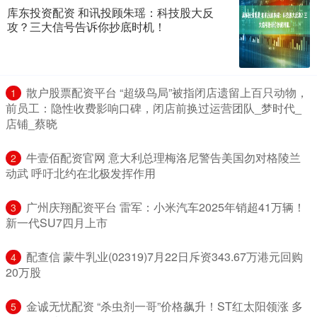
库东投资配资 和讯投顾朱瑶：科技股大反
攻？三大信号告诉你抄底时机！
​散户股票配资平台 “超级鸟局”被指闭店遗留上百只动物，
1
前员工：隐性收费影响口碑，闭店前换过运营团队_梦时代_
店铺_蔡晓
​牛壹佰配资官网 意大利总理梅洛尼警告美国勿对格陵兰
2
动武 呼吁北约在北极发挥作用
​广州庆翔配资平台 雷军：小米汽车2025年销超41万辆！
3
新一代SU7四月上市
​配查信 蒙牛乳业(02319)7月22日斥资343.67万港元回购
4
20万股
​金诚无忧配资 “杀虫剂一哥”价格飙升！ST红太阳领涨 多
5