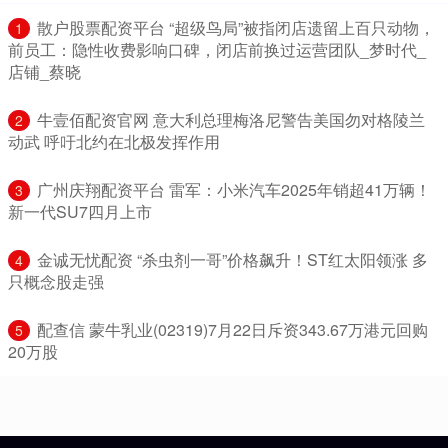
​散户股票配资平台 “超级鸟局”被指闭店遗留上百只动物，
1
前员工：隐性收费影响口碑，闭店前换过运营团队_梦时代_
店铺_蔡晓
​牛壹佰配资官网 意大利总理梅洛尼警告美国勿对格陵兰
2
动武 呼吁北约在北极发挥作用
​广州庆翔配资平台 雷军：小米汽车2025年销超41万辆！
3
新一代SU7四月上市
​金诚无忧配资 “杀虫剂一哥”价格飙升！ST红太阳领涨 多
4
只概念股走强
​配查信 蒙牛乳业(02319)7月22日斥资343.67万港元回购
5
20万股