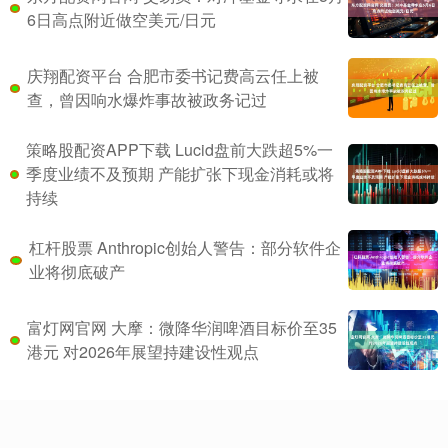
6日高点附近做空美元/日元
庆翔配资平台 合肥市委书记费高云任上被
查，曾因响水爆炸事故被政务记过
策略股配资APP下载 Lucid盘前大跌超5%一
季度业绩不及预期 产能扩张下现金消耗或将
持续
杠杆股票 Anthropic创始人警告：部分软件企
业将彻底破产
富灯网官网 大摩：微降华润啤酒目标价至35
港元 对2026年展望持建设性观点