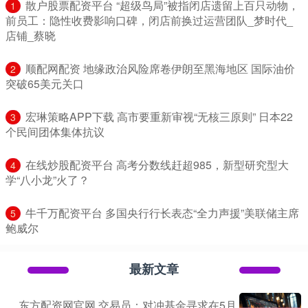
​散户股票配资平台 “超级鸟局”被指闭店遗留上百只动物，
1
前员工：隐性收费影响口碑，闭店前换过运营团队_梦时代_
店铺_蔡晓
​顺配网配资 地缘政治风险席卷伊朗至黑海地区 国际油价
2
突破65美元关口
​宏琳策略APP下载 高市要重新审视“无核三原则” 日本22
3
个民间团体集体抗议
​在线炒股配资平台 高考分数线赶超985，新型研究型大
4
学“八小龙”火了？
​牛千万配资平台 多国央行行长表态“全力声援”美联储主席
5
鲍威尔
最新文章
东方配资网官网 交易员：对冲基金寻求在5月