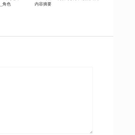
_角色
内容摘要