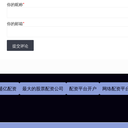
你的昵称
*
你的邮箱
*
提交评论
盛亿配资
最大的股票配资公司
配资平台开户
网络配资平