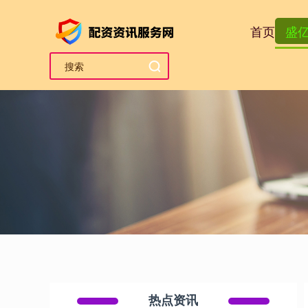
首页
盛
热点资讯