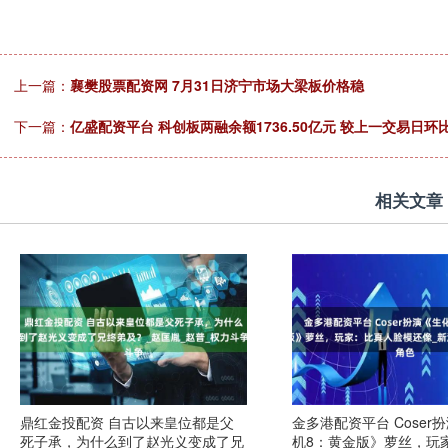
上一篇：
襄樊股票配资网 7月31日济宁市场大梁板价格稳
下一篇：
亿盛配资平台 科创板两融余额1736.50亿元 较上一交易日环比
相关文章
鼎红金投配资 自古以来皇位都是父
金多港配资平台 Coser
死子承，为什么到了赵光义变成了兄
机8：黄金版》萝丝，玩