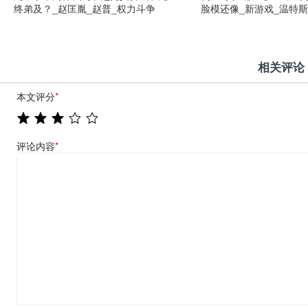
终弟及？_赵匡胤_赵普_权力斗争
脸模还像_新游戏_温特斯
相关评论
本文评分
*
评论内容
*