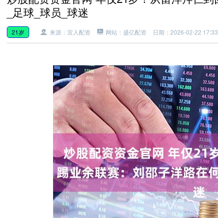
_足球_球员_球迷
21岁
来源：宜人配资
网站：盛亿配资
日期：2026-02-22 17:33