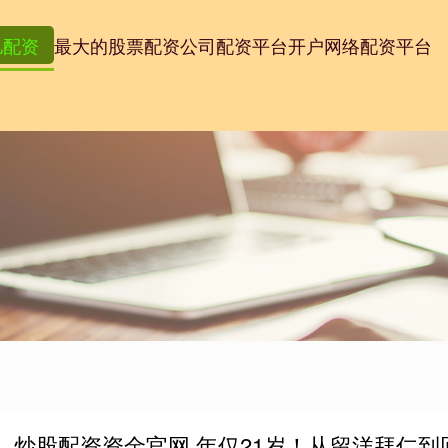
亿配资
最大的股票配资公司
配资平台开户
网络配资平台
炒股配资资金官网 年仅21岁！从留洋拜仁