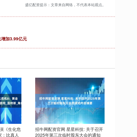
盛亿配资提示：文章来自网络，不代表本站观点。
增加3.99亿元
扮演《生化危
招牛网配资官网 星星科技: 关于召开
家：比真人
2025年第三次临时股东大会的通知