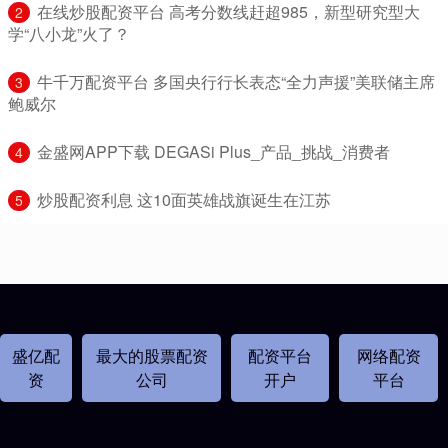
​在线炒股配资平台 高考分数线赶超985，新型研究型大
2
学“八小龙”火了？
​牛千万配资平台 多国央行行长表态“全力声援”美联储主席
3
鲍威尔
​金盛网APP下载 DEGASi Plus_产品_挑战_消费者
4
​炒股配资利息 这10面英雄战旗诞生在江苏
5
盛亿配
最大的股票配资
配资平台
网络配资
资
公司
开户
平台