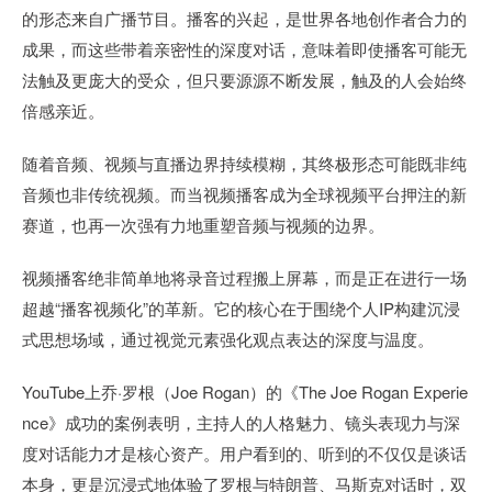
的形态来自广播节目。播客的兴起，是世界各地创作者合力的
成果，而这些带着亲密性的深度对话，意味着即使播客可能无
法触及更庞大的受众，但只要源源不断发展，触及的人会始终
倍感亲近。
随着音频、视频与直播边界持续模糊，其终极形态可能既非纯
音频也非传统视频。而当视频播客成为全球视频平台押注的新
赛道，也再一次强有力地重塑音频与视频的边界。
视频播客绝非简单地将录音过程搬上屏幕，而是正在进行一场
超越“播客视频化”的革新。它的核心在于围绕个人IP构建沉浸
式思想场域，通过视觉元素强化观点表达的深度与温度。
YouTube上乔·罗根（Joe Rogan）的《The Joe Rogan Experie
nce》成功的案例表明，主持人的人格魅力、镜头表现力与深
度对话能力才是核心资产。用户看到的、听到的不仅仅是谈话
本身，更是沉浸式地体验了罗根与特朗普、马斯克对话时，双