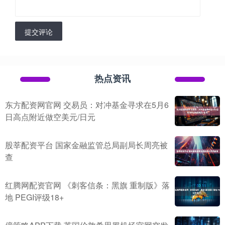
提交评论
热点资讯
东方配资网官网 交易员：对冲基金寻求在5月6
日高点附近做空美元/日元
股莘配资平台 国家金融监管总局副局长周亮被
查
红腾网配资官网 《刺客信条：黑旗 重制版》落
地 PEGI评级18+