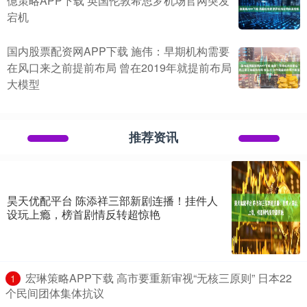
億策略APP下载 英国伦敦希思罗机场官网突发
宕机
国内股票配资网APP下载 施伟：早期机构需要
在风口来之前提前布局 曾在2019年就提前布局
大模型
推荐资讯
昊天优配平台 陈添祥三部新剧连播！挂件人
设玩上瘾，榜首剧情反转超惊艳
​宏琳策略APP下载 高市要重新审视“无核三原则” 日本22
1
个民间团体集体抗议