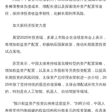
务摊薄整体负债成本、增配长债以及探索境外资产配置等途
径，保持净投资收益率韧性，化解长期利率风险。
加大新经济投资力度
展望2025年投资端，多家上市险企在业绩发布会上表示，
将增加权益资产配置，积极响应国家政策，推动长期股票投资
试点落地。
苏罡表示，中国太保将持续落实哑铃型的资产配置策略，
增加权益资产配置，以及未上市股权等另类投资配置，以提高
长期投资的风险回报。太保资产总经理余荣权进一步介绍，20
25年除了坚持传统的股息价值策略，太保会增配成长性方向标
的，特别是在人工智能、机器人、自动驾驶等领域。
“预计权益资产投资比例将适度提升。”刘晖介绍，中国人
寿将坚持均衡稳健的权益结构和分散多元的投资策略。在具体