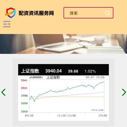
上证指数
3940.04
39.68
1.02%